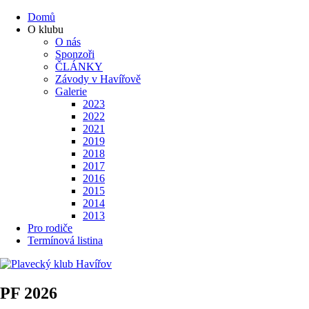
Domů
O klubu
O nás
Sponzoři
ČLÁNKY
Závody v Havířově
Galerie
2023
2022
2021
2019
2018
2017
2016
2015
2014
2013
Pro rodiče
Termínová listina
PF 2026