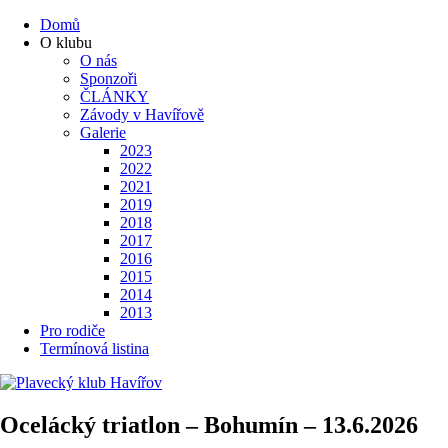
Domů
O klubu
O nás
Sponzoři
ČLÁNKY
Závody v Havířově
Galerie
2023
2022
2021
2019
2018
2017
2016
2015
2014
2013
Pro rodiče
Termínová listina
Ocelácký triatlon – Bohumín – 13.6.2026