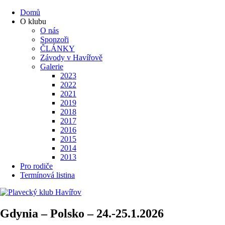
Domů
O klubu
O nás
Sponzoři
ČLÁNKY
Závody v Havířově
Galerie
2023
2022
2021
2019
2018
2017
2016
2015
2014
2013
Pro rodiče
Termínová listina
Gdynia – Polsko – 24.-25.1.2026