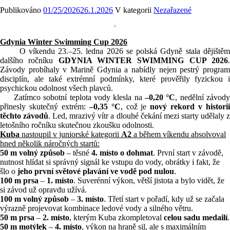
Publikováno
01/25/2026
26.1.2026
V kategorii
Nezařazené
Gdynia Winter Swimming Cup 2026
O víkendu 23.–25. ledna 2026 se polská Gdyně stala dějištěm
dalšího ročníku
GDYNIA WINTER SWIMMING CUP 2026
Závody probíhaly v Marině Gdynia a nabídly nejen pestrý program
disciplín, ale také extrémní podmínky, které prověřily fyzickou i
psychickou odolnost všech plavců.
Zatímco sobotní teplota vody klesla na
–0,20 °C
, nedělní závod
přinesly skutečný extrém:
–0,35 °C
, což je
nový rekord v histori
těchto závodů
. Led, mrazivý vítr a dlouhé čekání mezi starty udělaly 
letošního ročníku skutečnou zkoušku odolnosti.
Kuba
nastoupil v juniorské kategorii
A2
a během víkendu absolvoval
hned několik náročných startů:
50 m volný způsob
– těsné
4. místo o dohmat
. První start v závodě,
nutnost hlídat si správný signál ke vstupu do vody, obrátky i fakt, že
šlo o
jeho první světové plavání ve vodě pod nulou
.
100 m prsa
–
1. místo
. Suverénní výkon, větší jistota a bylo vidět, že
si závod už opravdu užívá.
100 m volný způsob
–
3. místo
. Třetí start v pořadí, kdy už se začala
výrazně projevovat kombinace ledové vody a silného větru.
50 m prsa
–
2. místo
, kterým Kuba zkompletoval
celou sadu medailí
.
50 m motýlek
–
4. místo
, výkon na hraně sil, ale s maximálním