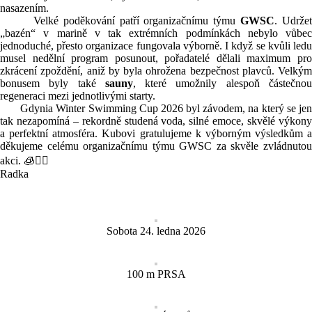
nasazením.
Velké poděkování patří organizačnímu týmu
GWSC
. Udrže
„bazén“ v marině v tak extrémních podmínkách nebylo vůbec
jednoduché, přesto organizace fungovala výborně. I když se kvůli ledu
musel nedělní program posunout, pořadatelé dělali maximum pro
zkrácení zpoždění, aniž by byla ohrožena bezpečnost plavců. Velkým
bonusem byly také
sauny
, které umožnily alespoň částečno
regeneraci mezi jednotlivými starty.
Gdynia Winter Swimming Cup 2026 byl závodem, na který se jen
tak nezapomíná – rekordně studená voda, silné emoce, skvělé výkony
a perfektní atmosféra. Kubovi gratulujeme k výborným výsledkům a
děkujeme celému organizačnímu týmu GWSC za skvěle zvládnutou
akci. 🧊🏊‍♂️
Radka
Sobota 24. ledna 2026
100 m PRSA