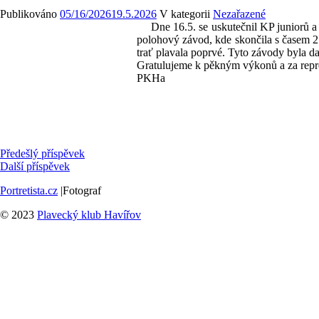
Publikováno
05/16/2026
19.5.2026
V kategorii
Nezařazené
Dne 16.5. se uskutečnil KP juniorů a d
polohový závod, kde skončila s časem 2
trať plavala poprvé. Tyto závody byla da
Gratulujeme k pěkným výkonů a za repr
PKHa
Předešlý příspěvek
Další příspěvek
Portretista.cz
|Fotograf
© 2023
Plavecký klub Havířov