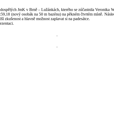
ospělých JmK v Brně – Lužánkách, kterého se zúčastnila Veronika Wa
:59,18 (nový osobák na 50 m bazénu) na pěkném čtvrtém místě. Násle
lší zkušenost a hlavně možnost zaplavat si na padesátce.
ezentaci.