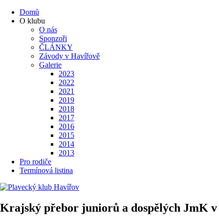
Domů
O klubu
O nás
Sponzoři
ČLÁNKY
Závody v Havířově
Galerie
2023
2022
2021
2019
2018
2017
2016
2015
2014
2013
Pro rodiče
Termínová listina
Krajský přebor juniorů a dospělých JmK v 