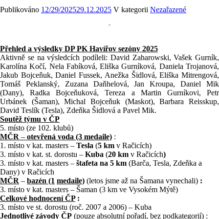
Publikováno
12/29/2025
29.12.2025
V kategorii
Nezařazené
Přehled
a
výsledky DP PK Havířov sezóny 2025
Aktivně se na výsledcích podíleli: David Zaharowski, Vašek Gurník,
Karolína Kočí, Nela Fabíková, Eliška Gurníková, Daniela Trojanová,
Jakub Bojceňuk, Daniel Fussek, Anežka Šidlová, Eliška Mitrengová,
Tomáš Peklanský, Zuzana Daňhelová, Jan Kroupa, Daniel Mik
(Dany), Radka Bojceňuková, Tereza a Martin Gurníkovi, Petr
Urbánek (Šaman), Michal Bojceňuk (Maskot), Barbara Reisskup,
David Teslík (Tesla), Zdeňka Šidlová a Pavel Mik.
Soutěž
týmu
v
ČP
5. místo (ze 102. klubů)
MČR
–
otevřená voda
(3
medaile)
:
1. místo v kat. masters –
Tesla
(
5 km
v Račicích)
3. místo v kat. st. dorostu –
Kuba
(
20 km
v Račicích
)
3. místo v kat. masters –
štafeta na 5 km
(Barča, Tesla, Zdeňka a
Dany) v Račicích
MČR
–
bazén (1
medaile)
(letos jsme až na Šamana vynechali)
:
3. místo v kat. masters – Šaman (3 km ve Vysokém Mýtě)
Celkové hodnocení ČP
:
3. místo ve st. dorostu (roč. 2007 a 2006) – Kuba
Jednotlivé
závody
ČP
(pouze absolutní pořadí, bez podkategorií) :