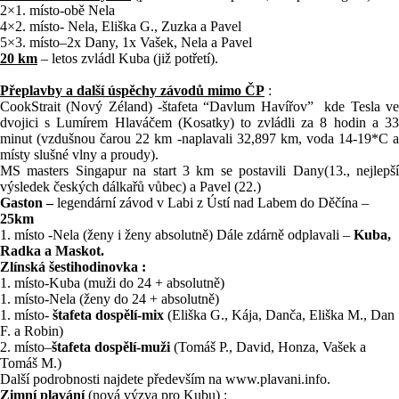
2×1. místo-obě Nela
4×2. místo- Nela, Eliška G., Zuzka a Pavel
5×3. místo–2x Dany, 1x Vašek, Nela a Pavel
20
km
– letos zvládl Kuba (již potřetí).
Přeplavby
a
další
úspěchy
závodů
mimo
ČP
:
CookStrait (Nový Zéland) -štafeta “Davlum Havířov”
kde Tesla v
dvojici s Lumírem Hlaváčem (Kosatky) to zvládli za 8 hodin a 33
minut (vzdušnou čarou 22 km -naplavali 32,897 km, voda 14-19*C a
místy slušné vlny a proudy).
MS masters Singapur na start 3 km se postavili Dany(13., nejlepší
výsledek českých dálkařů vůbec) a Pavel (22.)
Gaston
–
legendární závod v Labi z Ústí nad Labem do Děčína –
25km
1. místo -Nela (ženy i ženy absolutně) Dále zdárně odplavali –
Kuba,
Radka a Maskot.
Zlínská šestihodinovka :
1. místo-Kuba (muži do 24 + absolutně)
1. místo-Nela (ženy do 24 + absolutně)
1. místo-
štafeta dospělí-mix
(Eliška G., Kája, Danča, Eliška M., Dan
F. a Robin)
2. místo–
štafeta dospělí-muži
(Tomáš P., David, Honza, Vašek a
Tomáš M.)
Další podrobnosti najdete především na www.plavani.info.
Zimní plavání
(nová výzva pro Kubu) :