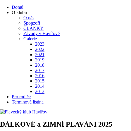
Domů
O klubu
O nás
Sponzoři
ČLÁNKY
Závody v Havířově
Galerie
2023
2022
2021
2019
2018
2017
2016
2015
2014
2013
Pro rodiče
Termínová listina
DÁLKOVÉ a ZIMNÍ PLAVÁNÍ 2025